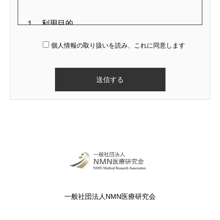
１．利用目的
当社は、収集した個人情報について、以下の目
個人情報の取り扱いを読み、これに同意します
的のために利用いたします。
①商品発送やサービス実施、およびアフターサ
ービスのため
②資料請求に対する発送のため
③相談・お問い合わせへの回答のため
④商品・サービス・イベントの案内のため
２．第三者提供
当社は、以下の場合を除いて、個人データを第
三者へ提供することはしません。
一般社団法人NMN医療研究会
①法令に基づく場合