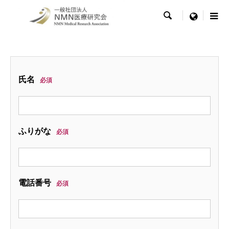

menu
氏名
必須
ふりがな
必須
電話番号
必須